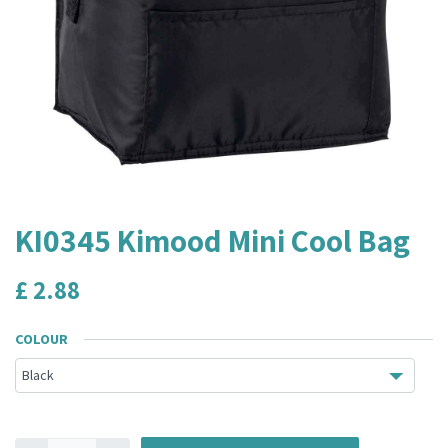
KI0345 Kimood Mini Cool Bag
£
2.88
COLOUR